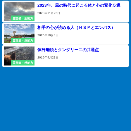
2023年、風の時代に起こる体と心の変化５選
2023年11月25日
霊能者・超能力
相手の心が読める人（ＨＳＰとエンパス）
2020年10月4日
霊能者・超能力
体外離脱とクンダリーニの共通点
2019年4月21日
霊能者・超能力