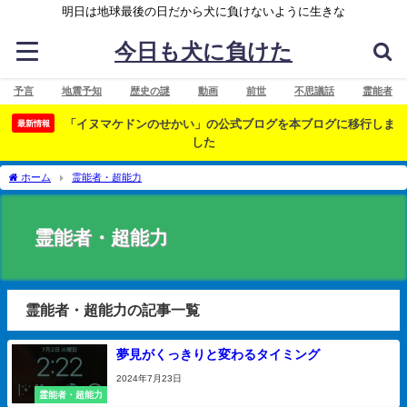
明日は地球最後の日だから犬に負けないように生きな
今日も犬に負けた
予言
地震予知
歴史の謎
動画
前世
不思議話
霊能者
「イヌマケドンのせかい」の公式ブログを本ブログに移行しま
最新情報
した
ホーム
霊能者・超能力
霊能者・超能力
霊能者・超能力の記事一覧
夢見がくっきりと変わるタイミング
2024年7月23日
霊能者・超能力