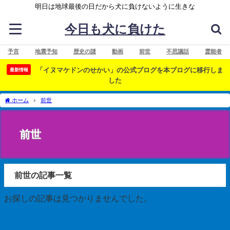
明日は地球最後の日だから犬に負けないように生きな
今日も犬に負けた
予言
地震予知
歴史の謎
動画
前世
不思議話
霊能者
「イヌマケドンのせかい」の公式ブログを本ブログに移行しま
最新情報
した
ホーム
前世
前世
前世の記事一覧
お探しの記事は見つかりませんでした。