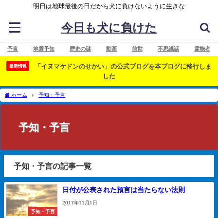
明日は地球最後の日だから犬に負けないように生きな
今日も犬に負けた
予言
地震予知
歴史の謎
動画
前世
不思議話
霊能者
「イヌマケドンのせかい」の公式ブログを本ブログに移行しま
最新情報
した
ホーム
予知・予言
予知・予言
予知・予言の記事一覧
日付が公表された預言は当たらない法則
2017年11月1日
予知・予言