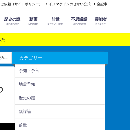
＆ご依頼（サイトポリシー）
イヌマケドンのせかい公式
全記事
歴史の謎
動画
前世
不思議話
霊能者
HISTORY
MOVIE
PREV LIFE
WONDER
ESPER
した
カテゴリー
読み解
予知・予言
地震予知
の
歴史の謎
陰謀論
前世