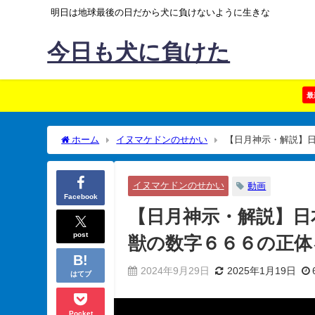
明日は地球最後の日だから犬に負けないように生きな
今日も犬に負けた
最
ホーム
イヌマケドンのせかい
【日月神示・解説】
く
イヌマケドンのせかい
動画
Facebook
【日月神示・解説】日
post
獣の数字６６６の正体
2024年9月29日
2025年1月19日
はてブ
Pocket