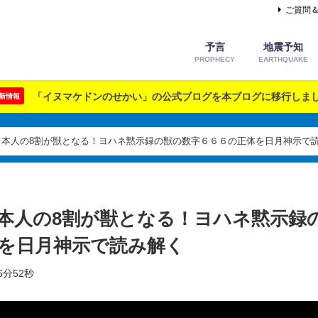
ご質問
予言
地震予知
PROPHECY
EARTHQUAKE
「イヌマケドンのせかい」の公式ブログを本ブログに移行しま
新情報
日本人の8割が獣となる！ヨハネ黙示録の獣の数字６６６の正体を日月神示で
本人の8割が獣となる！ヨハネ黙示録
を日月神示で読み解く
6分52秒