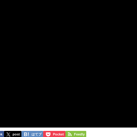
ok
post
はてブ
Pocket
Feedly