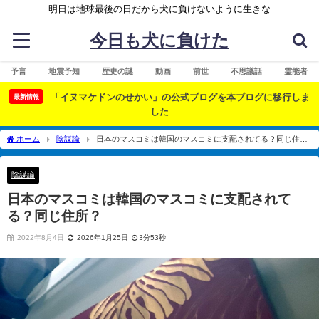
明日は地球最後の日だから犬に負けないように生きな
今日も犬に負けた
予言
地震予知
歴史の謎
動画
前世
不思議話
霊能者
「イヌマケドンのせかい」の公式ブログを本ブログに移行しま
最新情報
した
ホーム
陰謀論
日本のマスコミは韓国のマスコミに支配されてる？同じ住
所？
陰謀論
日本のマスコミは韓国のマスコミに支配されて
る？同じ住所？
2022年8月4日
2026年1月25日
3分53秒