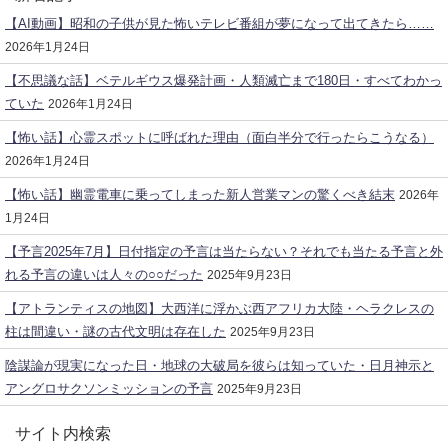
【AI動画】昭和の子供が見た怖いテレビ番組が夢になって出てきたら……
2026年1月24日
【不思議な話】ベテルギウス爆発計画・人類滅亡まで180日・すべてわかっ
ていた
2026年1月24日
【怖い話】心霊スポットに呼ばれた理由（面白半分で行ったらこうなる）
2026年1月24日
【怖い話】幽霊電車に乗ってしまった新人営業マンの驚くべき結末
2026年
1月24日
【予言2025年7月】日付指定の予言は当たらない？それでも当たる予言と外
れる予言の違いは人々の○○だった
2025年9月23日
【アトランティスの地図】大西洋に浮かぶ西アフリカ大陸・ヘラクレスの
柱は間違い・謎の古代文明は存在した
2025年9月23日
陰謀論が現実になった日・地球の大破局を彼らは知っていた・日月神示と
アングロサクソンミッションの予言
2025年9月23日
サイト内検索