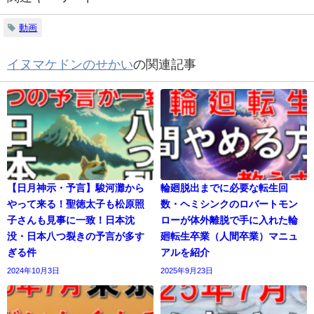
動画
イヌマケドンのせかい
の関連記事
【日月神示・予言】駿河灘から
輪廻脱出までに必要な転生回
やって来る！聖徳太子も松原照
数・ヘミシンクのロバートモン
子さんも見事に一致！日本沈
ローが体外離脱で手に入れた輪
没・日本八つ裂きの予言が多す
廻転生卒業（人間卒業）マニュ
ぎる件
アルを紹介
2024年10月3日
2025年9月23日