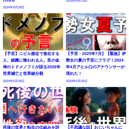
2025年9月23日
2024年9月28日
【予言】ニビル接近で進化する
【予言・2025年7月】【緊急】伊
人、細菌に喰われる人。艮の金
勢女の夏の予言にフラグ！2024
神のトドメノフミが語る2026年
年4月アヒル口のアナウンサーが
世界滅亡と世界線分裂
現れた！
2024年5月26日
2024年5月26日
死後の世界と転生の仕組みを詳
【不思議な話】おじいちゃんに