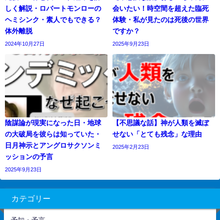
しく解説・ロバートモンローの
会いたい！時空間を超えた臨死
ヘミシンク・素人でもできる？
体験・私が見たのは死後の世界
体外離脱
ですか？
2024年10月27日
2025年9月23日
陰謀論が現実になった日・地球
【不思議な話】神が人類を滅ぼ
の大破局を彼らは知っていた・
せない「とても残念」な理由
日月神示とアングロサクソンミ
2025年2月23日
ッションの予言
2025年9月23日
カテゴリー
予知・予言