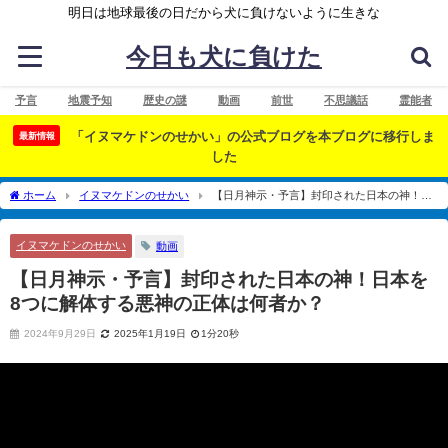
明日は地球最後の日だから犬に負けないように生きな
今日も犬に負けた
予言
地震予知
歴史の謎
動画
前世
不思議話
霊能者
「イヌマケドンのせかい」の公式ブログを本ブログに移行しま
最新情報
した
ホーム
イヌマケドンのせかい
【日月神示・予言】封印された日本の神！日
本を8つに解体する悪神の正体は何者か？
イヌマケドンのせかい
動画
【日月神示・予言】封印された日本の神！日本を
8つに解体する悪神の正体は何者か？
2024年9月29日
2025年1月19日
1分20秒