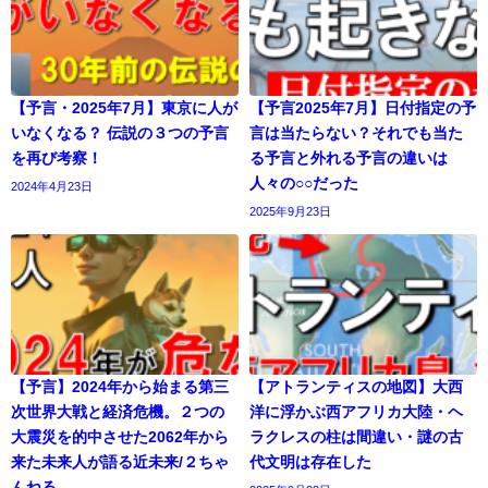
【予言・2025年7月】東京に人が
【予言2025年7月】日付指定の予
いなくなる？ 伝説の３つの予言
言は当たらない？それでも当た
を再び考察！
る予言と外れる予言の違いは
人々の○○だった
2024年4月23日
2025年9月23日
【予言】2024年から始まる第三
【アトランティスの地図】大西
次世界大戦と経済危機。２つの
洋に浮かぶ西アフリカ大陸・ヘ
大震災を的中させた2062年から
ラクレスの柱は間違い・謎の古
来た未来人が語る近未来/２ちゃ
代文明は存在した
んねる