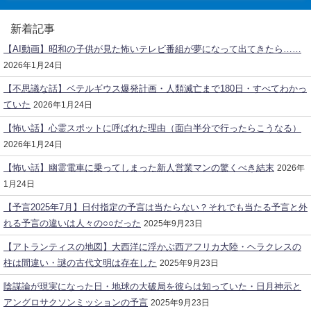
新着記事
【AI動画】昭和の子供が見た怖いテレビ番組が夢になって出てきたら……
2026年1月24日
【不思議な話】ベテルギウス爆発計画・人類滅亡まで180日・すべてわかっ
ていた
2026年1月24日
【怖い話】心霊スポットに呼ばれた理由（面白半分で行ったらこうなる）
2026年1月24日
【怖い話】幽霊電車に乗ってしまった新人営業マンの驚くべき結末
2026年
1月24日
【予言2025年7月】日付指定の予言は当たらない？それでも当たる予言と外
れる予言の違いは人々の○○だった
2025年9月23日
【アトランティスの地図】大西洋に浮かぶ西アフリカ大陸・ヘラクレスの
柱は間違い・謎の古代文明は存在した
2025年9月23日
陰謀論が現実になった日・地球の大破局を彼らは知っていた・日月神示と
アングロサクソンミッションの予言
2025年9月23日