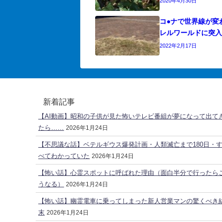
2020年4月30日
コ●ナで世界線が変
レルワールドに突
2022年2月17日
新着記事
【AI動画】昭和の子供が見た怖いテレビ番組が夢になって出て
たら……
2026年1月24日
【不思議な話】ベテルギウス爆発計画・人類滅亡まで180日・
べてわかっていた
2026年1月24日
【怖い話】心霊スポットに呼ばれた理由（面白半分で行ったら
うなる）
2026年1月24日
【怖い話】幽霊電車に乗ってしまった新人営業マンの驚くべき
末
2026年1月24日