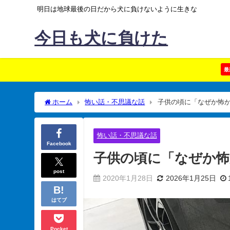
明日は地球最後の日だから犬に負けないように生きな
今日も犬に負けた
最
ホーム
怖い話・不思議な話
子供の頃に「なぜか怖
怖い話・不思議な話
Facebook
子供の頃に「なぜか
post
2020年1月28日
2026年1月25日
はてブ
Pocket