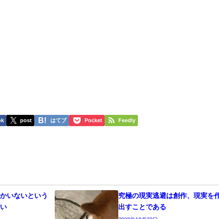
ok
post
はてブ
Pocket
Feedly
しかいないという
究極の現実逃避は創作、現実を
良い
出すことである