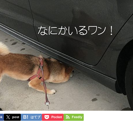
ok
post
はてブ
Pocket
Feedly