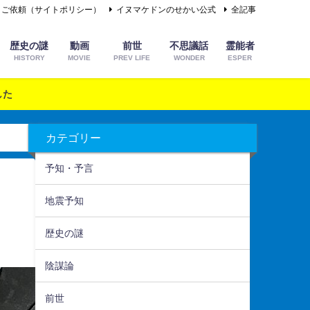
＆ご依頼（サイトポリシー）
イヌマケドンのせかい公式
全記事
歴史の謎
動画
前世
不思議話
霊能者
HISTORY
MOVIE
PREV LIFE
WONDER
ESPER
した
カテゴリー
予知・予言
地震予知
歴史の謎
陰謀論
前世