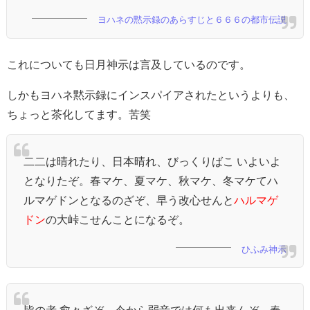
ヨハネの黙示録のあらすじと６６６の都市伝説
これについても日月神示は言及しているのです。
しかもヨハネ黙示録にインスパイアされたというよりも、
ちょっと茶化してます。苦笑
二二は晴れたり、日本晴れ、びっくりばこ いよいよ
となりたぞ。春マケ、夏マケ、秋マケ、冬マケてハ
ルマゲドンとなるのざぞ、早う改心せんと
ハルマゲ
ドン
の大峠こせんことになるぞ。
ひふみ神示
皆の者 愈々ざぞ、今から弱音では何も出来んぞ、春