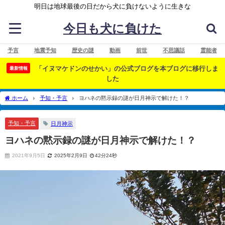
明日は地球最後の日だから犬に負けないように生きな
今日も犬に負けた
予言
地震予知
歴史の謎
動画
前世
不思議話
霊能者
「イヌマケドンのせかい」の公式ブログを本ブログに移行しま
最新情報
した
ホーム
予知・予言
ヨハネの黙示録の謎が日月神示で解けた！？
予知・予言
日月神示
ヨハネの黙示録の謎が日月神示で解けた！？
2021年9月5日
2025年2月9日
42分24秒