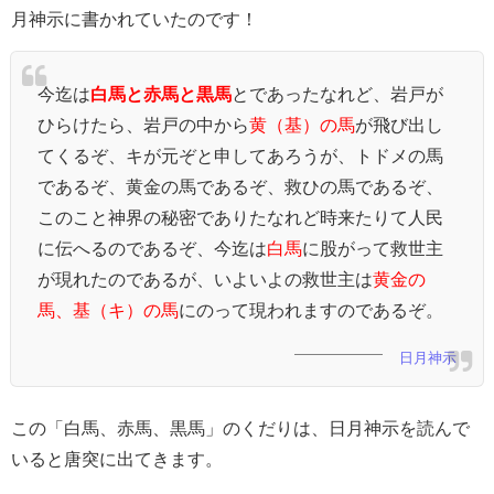
月神示に書かれていたのです！
今迄は
白馬と赤馬と黒馬
とであったなれど、岩戸が
ひらけたら、岩戸の中から
黄（基）の馬
が飛び出し
てくるぞ、キが元ぞと申してあろうが、トドメの馬
であるぞ、黄金の馬であるぞ、救ひの馬であるぞ、
このこと神界の秘密でありたなれど時来たりて人民
に伝へるのであるぞ、今迄は
白馬
に股がって救世主
が現れたのであるが、いよいよの救世主は
黄金の
馬、基（キ）の馬
にのって現われますのであるぞ。
日月神示
この「白馬、赤馬、黒馬」のくだりは、日月神示を読んで
いると唐突に出てきます。