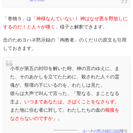
「巻物５」は
「神様なんていない！ 神はなぜ悪を野放しに
するのだ！と人々が嘆く」
様子と解釈できます。
念のためヨハネ黙示録の「殉教者」のくだりの原文も引用
しておきます。
小羊が第五の封印を解いた時、神の言のゆえに、ま
た、そのあかしを立てたために、殺された人々の霊
魂が、祭壇の下にいるのを、わたしは見た。
彼らは大声で叫んで言った、「聖なる、まことなる
主よ。
いつまであなたは、さばくことをなさらず
、
また地に住む者に対して、わたしたちの血の
報復を
なさらないのですか
」。
ヨハネの黙示録(口語訳)