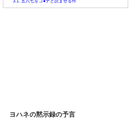
3.1.
五六七をコ●ナと読ませる件
ヨハネの黙示録の予言