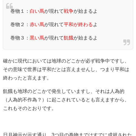
巻物１：
白い馬
が現れて
戦争
が始まるよ
巻物２：
赤い馬
が現れて
平和が終わる
よ
巻物３：
黒い馬
が現れて
飢餓
が始まるよ
確かに現代においては地球のどこかが必ず戦争中ですし、
その意味で世界は平和だとは言えませんし、つまり平和は
終わったと言えます。
飢餓も地球のどこかで発生していますし、それは人為的
（人為的不作為？）に起こされているとも言えますから、
これもそのとおりです。
日月神示が示す通り、3つ目の巻物まではすでに成就された