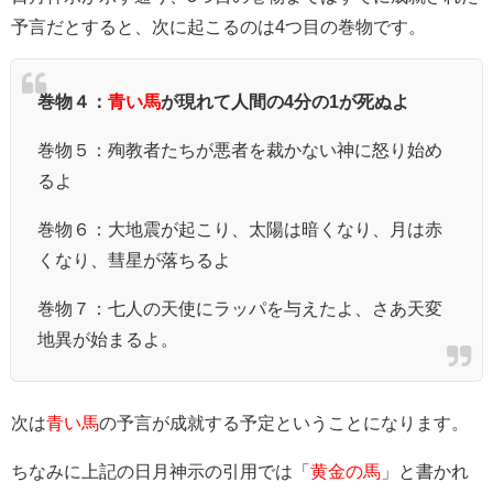
予言だとすると、次に起こるのは4つ目の巻物です。
巻物４：
青い馬
が現れて人間の4分の1が死ぬよ
巻物５：殉教者たちが悪者を裁かない神に怒り始め
るよ
巻物６：大地震が起こり、太陽は暗くなり、月は赤
くなり、彗星が落ちるよ
巻物７：七人の天使にラッパを与えたよ、さあ天変
地異が始まるよ。
次は
青い馬
の予言が成就する予定ということになります。
ちなみに上記の日月神示の引用では「
黄金の馬
」と書かれ