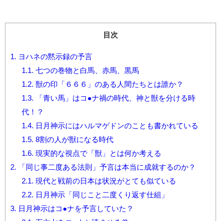
目次
1.
ヨハネの黙示録の予言
1.1.
七つの巻物と白馬、赤馬、黒馬
1.2.
獣の印「６６６」のある人間たちとは誰か？
1.3.
「青い馬」はコ●ナ禍の時代、神と獣を分ける時
代！？
1.4.
日月神示にはハルマゲドンのことも書かれている
1.5.
8割の人が獣になる時代
1.6.
現実的な視点で「獣」とは何か考える
2.
「同じ事二度ある法則」予言は本当に成就するのか？
2.1.
現代と戦前の日本は状況がとても似ている
2.2.
日月神示「同じこと二度くり返す仕組」
3.
日月神示はコ●ナを予言していた？