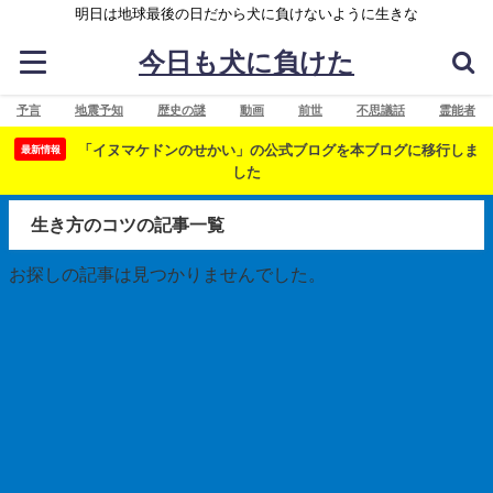
明日は地球最後の日だから犬に負けないように生きな
今日も犬に負けた
予言
地震予知
歴史の謎
動画
前世
不思議話
霊能者
「イヌマケドンのせかい」の公式ブログを本ブログに移行しま
最新情報
した
生き方のコツの記事一覧
お探しの記事は見つかりませんでした。