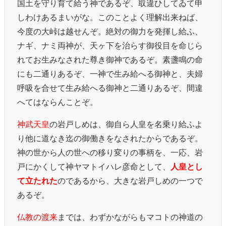
国土を守り育て給う神であるぞ、取違ひしてゐて申
しわけあるまいがな。このことよく理解出来ねば、
今度の大峠は越せんぞ。絶対の御力を発揮し給ふ、
ナギ、ナミ両神が、天ヶ下を治らす御役目を命じら
れてお生みなされた尊き御神であるぞ。素盞鳴の命
にも二通りあるぞ、一神で生み給へる御神と、夫婦
呼吸を合せて生み給へる御神と二通りあるぞ、間違
へてはならんことぞ。
神武天皇
の岩戸しめは、御自ら人皇を名乗り給ふよ
り他に道なき迄の御働きをなされたからであるぞ。
神の世から人の世への移り変りの事柄を、一応、岩
戸にかくして神ヤマトイハレ彦命として、
人皇とし
て立たれた
のであるから、大きな岩戸しめの一つで
あるぞ。
仏教の渡来
までは、わずかながらもマコトの神道の