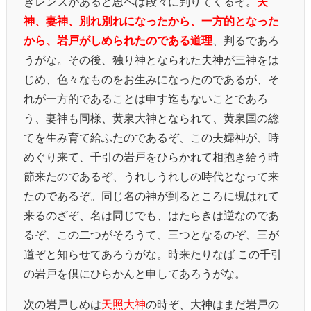
きレンズがあると思へば段々に判りてくるぞ。
夫
神、妻神、別れ別れになったから、一方的となった
から、岩戸がしめられたのである道理
、判るであろ
うがな。その後、独り神となられた夫神が三神をは
じめ、色々なものをお生みになったのであるが、そ
れが一方的であることは申す迄もないことであろ
う、妻神も同様、黄泉大神となられて、黄泉国の総
てを生み育て給ふたのであるぞ、この夫婦神が、時
めぐり来て、千引の岩戸をひらかれて相抱き給う時
節来たのであるぞ、うれしうれしの時代となって来
たのであるぞ。同じ名の神が到るところに現はれて
来るのざぞ、名は同じでも、はたらきは逆なのであ
るぞ、この二つがそろうて、三つとなるのぞ、三が
道ぞと知らせてあろうがな。時来たりなば この千引
の岩戸を倶にひらかんと申してあろうがな。
次の岩戸しめは
天照大神
の時ぞ、大神はまだ岩戸の