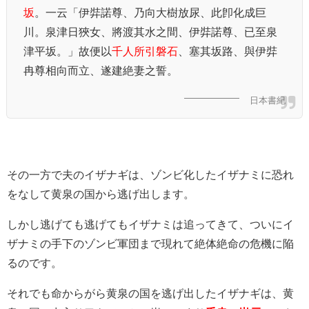
坂
。一云「伊弉諾尊、乃向大樹放尿、此卽化成巨
川。泉津日狹女、將渡其水之間、伊弉諾尊、已至泉
津平坂。」故便以
千人所引磐石
、塞其坂路、與伊弉
冉尊相向而立、遂建絶妻之誓。
日本書紀
その一方で夫のイザナギは、ゾンビ化したイザナミに恐れ
をなして黄泉の国から逃げ出します。
しかし逃げても逃げてもイザナミは追ってきて、ついにイ
ザナミの手下のゾンビ軍団まで現れて絶体絶命の危機に陥
るのです。
それでも命からがら黄泉の国を逃げ出したイザナギは、黄