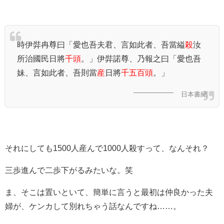
時伊弉冉尊曰「愛也吾夫君、言如此者、吾當縊
殺
汝
所治國民日將
千頭
。」伊弉諾尊、乃報之曰「愛也吾
妹、言如此者、吾則當
産
日將
千五百頭
。」
日本書紀
それにしても1500人産んで1000人殺すって、なんそれ？
三歩進んで二歩下がるみたいな。笑
ま、そこは置いといて、簡単に言うと最初は仲良かった夫
婦が、ケンカして別れちゃう話なんですね……。