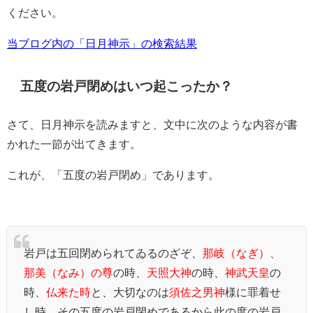
ください。
当ブログ内の「日月神示」の検索結果
五度の岩戸閉めはいつ起こったか？
さて、日月神示を読みますと、文中に次のような内容が書
かれた一節が出てきます。
これが、「五度の岩戸閉め」であります。
岩戸は五回閉められてゐるのざぞ、
那岐（なぎ）、
那美（なみ）の尊
の時、
天照大神
の時、
神武天皇
の
時、
仏来た時
と、大切なのは
須佐之男神
様に罪着せ
し時、その五度の岩戸閉めであるから此の度の岩戸