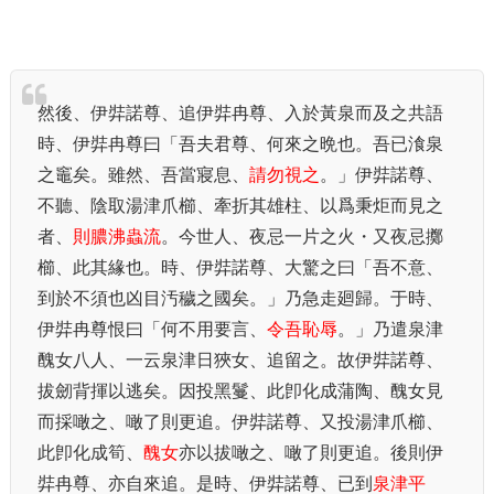
然後、伊弉諾尊、追伊弉冉尊、入於黃泉而及之共語
時、伊弉冉尊曰「吾夫君尊、何來之晩也。吾已湌泉
之竈矣。雖然、吾當寢息、
請勿視之
。」伊弉諾尊、
不聽、陰取湯津爪櫛、牽折其雄柱、以爲秉炬而見之
者、
則膿沸蟲流
。今世人、夜忌一片之火・又夜忌擲
櫛、此其緣也。時、伊弉諾尊、大驚之曰「吾不意、
到於不須也凶目汚穢之國矣。」乃急走廻歸。于時、
伊弉冉尊恨曰「何不用要言、
令吾恥辱
。」乃遣泉津
醜女八人、一云泉津日狹女、追留之。故伊弉諾尊、
拔劒背揮以逃矣。因投黑鬘、此卽化成蒲陶、醜女見
而採噉之、噉了則更追。伊弉諾尊、又投湯津爪櫛、
此卽化成筍、
醜女
亦以拔噉之、噉了則更追。後則伊
弉冉尊、亦自來追。是時、伊弉諾尊、已到
泉津平