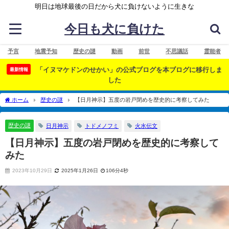
明日は地球最後の日だから犬に負けないように生きな
今日も犬に負けた
予言
地震予知
歴史の謎
動画
前世
不思議話
霊能者
「イヌマケドンのせかい」の公式ブログを本ブログに移行しま
最新情報
した
ホーム
歴史の謎
【日月神示】五度の岩戸閉めを歴史的に考察してみた
歴史の謎
日月神示
トドメノフミ
火水伝文
【日月神示】五度の岩戸閉めを歴史的に考察して
みた
2023年10月29日
2025年1月26日
106分4秒