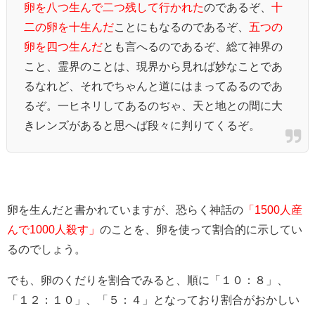
卵を八つ生んで二つ残して行かれた
のであるぞ、
十
二の卵を十生んだ
ことにもなるのであるぞ、
五つの
卵を四つ生んだ
とも言へるのであるぞ、総て神界の
こと、霊界のことは、現界から見れば妙なことであ
るなれど、それでちゃんと道にはまってゐるのであ
るぞ。一ヒネリしてあるのぢゃ、天と地との間に大
きレンズがあると思へば段々に判りてくるぞ。
卵を生んだと書かれていますが、恐らく神話の
「1500人産
んで1000人殺す」
のことを、卵を使って割合的に示してい
るのでしょう。
でも、卵のくだりを割合でみると、順に「１０：８」、
「１２：１０」、「５：４」となっており割合がおかしい