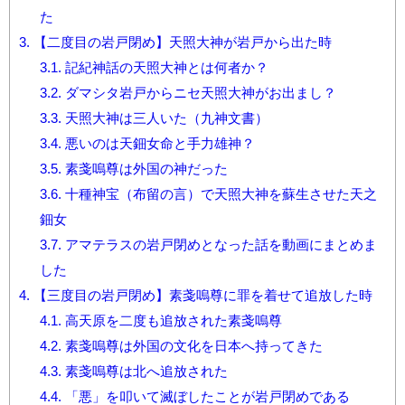
た
3.
【二度目の岩戸閉め】天照大神が岩戸から出た時
3.1.
記紀神話の天照大神とは何者か？
3.2.
ダマシタ岩戸からニセ天照大神がお出まし？
3.3.
天照大神は三人いた（九神文書）
3.4.
悪いのは天鈿女命と手力雄神？
3.5.
素戔嗚尊は外国の神だった
3.6.
十種神宝（布留の言）で天照大神を蘇生させた天之
鈿女
3.7.
アマテラスの岩戸閉めとなった話を動画にまとめま
した
4.
【三度目の岩戸閉め】素戔嗚尊に罪を着せて追放した時
4.1.
高天原を二度も追放された素戔嗚尊
4.2.
素戔嗚尊は外国の文化を日本へ持ってきた
4.3.
素戔嗚尊は北へ追放された
4.4.
「悪」を叩いて滅ぼしたことが岩戸閉めである