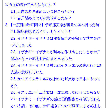
1.
五度の岩戸閉めとはなにか？
1.1.
五度の岩戸閉めはいつ起こったか？
1.2.
岩戸閉めとは何を意味するのか？
2.
【一度目の岩戸閉め】伊邪那美命が黄泉の国へ行った時
2.1.
記紀神話でのイザナミとイザナギ
2.2.
イザナギ・イザナミは物質偏重の不完全な世界を作
ってしまった
2.3.
イザナギ・イザナミが幽界を作り出したことが岩戸
閉めとなった話を動画にまとめました
2.4.
イザナギ・イザナミ神話はイスラエルの失われた10
支族を意味していた
2.5.
かつてイスラエルの失われた10支族は日本にやって
きた
2.6.
イスラエル十二支族は一致団結しなければならない
2.7.
イザナミ・イザナギの話は旧約聖書と相似形である
という話。その他、岩戸開きについて動画にまとめまし