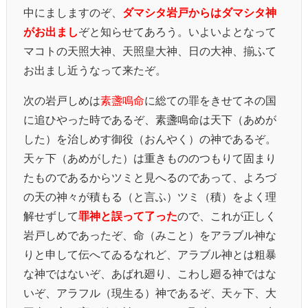
中にましますのぞ、
ダマシタ岩戸からはダマシタ神
がお出まし
ぞと知らせてあろう。いよいよとなって
マコトの天照大神、天照皇大神、日の大神、揃ふて
お出まし近うなって来たぞ。
次の岩戸しめは
素盞鳴命
に総ての罪をきせてネの国
に追ひやった時であるぞ、素盞鳴命は天下（あめが
した）を治しめす御役（おんやく）の神であるぞ。
天ヶ下（あめがした）は重きもののつもりて固まり
たものであるからツミと見へるのであって、よろづ
の天の神々が積もる（と言ふ）ツミ（積）をよく理
解せずして
罪神と誤って了った
ので、これが正しく
岩戸しめであったぞ、命（みこと）をアラブル神な
りと申して伝へてゐるなれど、アラブル神とは粗暴
な神ではないぞ、あばれ廻り、こわし廻る神ではな
いぞ、アラフル（現生る）神であるぞ、天ヶ下、大