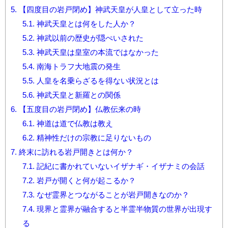
5.
【四度目の岩戸閉め】神武天皇が人皇として立った時
5.1.
神武天皇とは何をした人か？
5.2.
神武以前の歴史が隠ぺいされた
5.3.
神武天皇は皇室の本流ではなかった
5.4.
南海トラフ大地震の発生
5.5.
人皇を名乗らざるを得ない状況とは
5.6.
神武天皇と新羅との関係
6.
【五度目の岩戸閉め】仏教伝来の時
6.1.
神道は道で仏教は教え
6.2.
精神性だけの宗教に足りないもの
7.
終末に訪れる岩戸開きとは何か？
7.1.
記紀に書かれていないイザナギ・イザナミの会話
7.2.
岩戸が開くと何が起こるか？
7.3.
なぜ霊界とつながることが岩戸開きなのか？
7.4.
現界と霊界が融合すると半霊半物質の世界が出現す
る